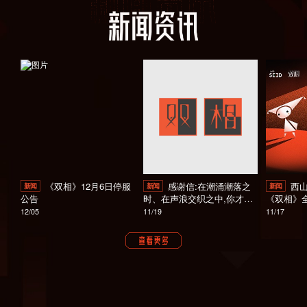
《双相》12月6日停服
感谢信:在潮涌潮落之
西
新闻
新闻
新闻
公告
时、在声浪交织之中,你才是
《双相》
美好的意义
意星火
12/05
11/19
11/17